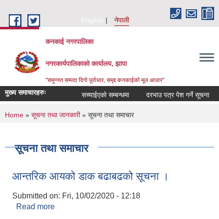
Skip to main content
English
नेपाली
कनकाई नगरपालिका
नगरकार्यपालिकाको कार्यालय, झापा
"समुन्नत सम्पदा दिगो पूर्वाधार, समृद्द कनकाईको मूल आधार"
मुख्य समाचारहरुः
सच्याईएको सम्बन्धमा
दरभाउ पत्र पेश गर्ने सूचना
अ
You are here
Home
»
सूचना तथा जानकारी
» सूचना तथा समाचार
सूचना तथा समाचार
आन्तरिक आयको डाक बढाबढको सूचना ।
Submitted on:
Fri, 10/02/2020 - 12:18
Read more
about आन्तरिक आयको डाक बढाबढको सूचना ।