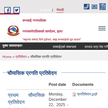
Skip to main content
English
नेपाली
कनकाई नगरपालिका
नगरकार्यपालिकाको कार्यालय, झापा
"समुन्नत सम्पदा दिगो पूर्वाधार, समृद्द कनकाईको मूल आधार"
मुख्य समाचारहरुः
सच्याईएको सम्बन्धमा
दरभाउ पत्र पेश गर्ने सूच
You are here
Home
»
प्रतिवेदन
» चौमासिक प्रगति प्रतिवेदन
चौमासिक प्रगति प्रतिवेदन
Post date
Documents
Monday,
फ्रतिवेदन.pdf
प्रथम चौमासिक
December
प्रतिवेदन
22, 2025 -