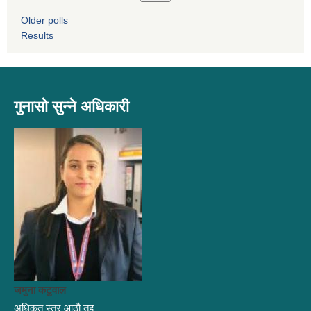
Older polls
Results
गुनासो सुन्ने अधिकारी
जमुना कटुवाल
अधिकृत स्तर आठौ तह