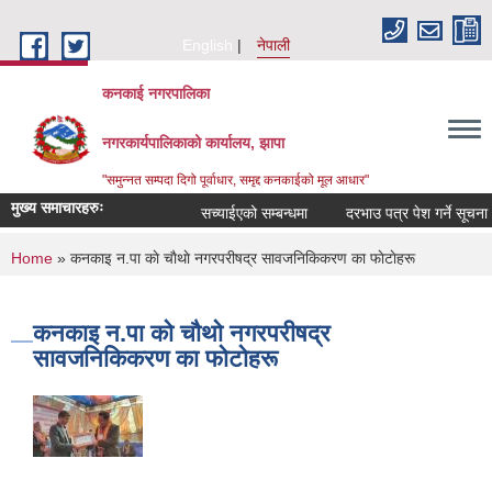
Skip to main content
English
नेपाली
कनकाई नगरपालिका
नगरकार्यपालिकाको कार्यालय, झापा
"समुन्नत सम्पदा दिगो पूर्वाधार, समृद्द कनकाईको मूल आधार"
मुख्य समाचारहरुः
सच्याईएको सम्बन्धमा
दरभाउ पत्र पेश गर्ने सूचना
You are here
Home
» कनकाइ न.पा काे चाैथाे नगरपरीषद्र सावजनिकिकरण का फाेटाेहरू
कनकाइ न.पा काे चाैथाे नगरपरीषद्र
सावजनिकिकरण का फाेटाेहरू