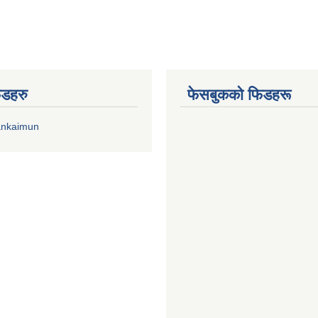
िडहरु
फेसबुकको फिडहरू
ankaimun