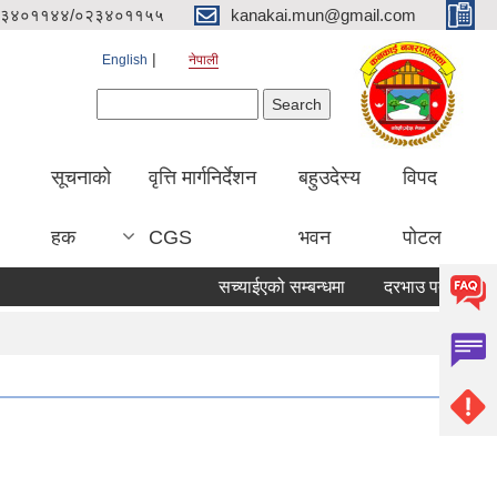
३४०११४४/०२३४०११५५
kanakai.mun@gmail.com
English
नेपाली
Search form
Search
सूचनाको
वृत्ति मार्गनिर्देशन
बहुउदेस्य
विपद
हक
CGS
भवन
पोटल
सच्याईएको सम्बन्धमा
दरभाउ पत्र पेश गर्ने सू