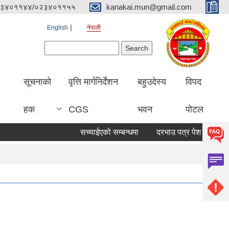
३४०११४४/०२३४०११५५
kanakai.mun@gmail.com
English
नेपाली
Search form
Search
सूचनाको
वृत्ति मार्गनिर्देशन
बहुउदेस्य
विपद
हक
CGS
भवन
पोटल
सच्याईएको सम्बन्धमा
दरभाउ पत्र पेश गर्ने सूचना