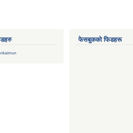
िडहरु
फेसबुकको फिडहरू
ankaimun