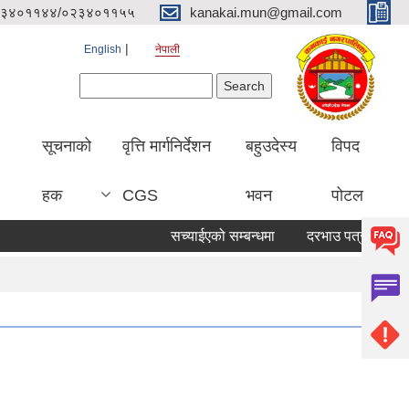
३४०११४४/०२३४०११५५
kanakai.mun@gmail.com
English
नेपाली
Search form
Search
सूचनाको
वृत्ति मार्गनिर्देशन
बहुउदेस्य
विपद
हक
CGS
भवन
पोटल
सच्याईएको सम्बन्धमा
दरभाउ पत्र पेश गर्ने सूच