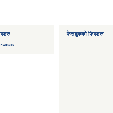
िडहरु
फेसबुकको फिडहरू
ankaimun